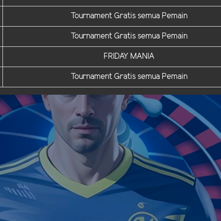
Tournament Gratis semua Pemain
Tournament Gratis semua Pemain
FRIDAY MANIA
Tournament Gratis semua Pemain