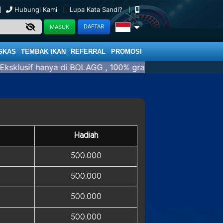
Hubungi Kami
Lupa Kata Sandi?
DAFTAR
GKAS
TEMBAK IKAN
REFERRAL
PROMOSI
hanya di BOLAGG , 100% gratis! Buruan main dan menangka
Hadiah
500.000
500.000
500.000
500.000