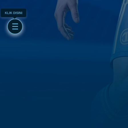
KLIK DISINI