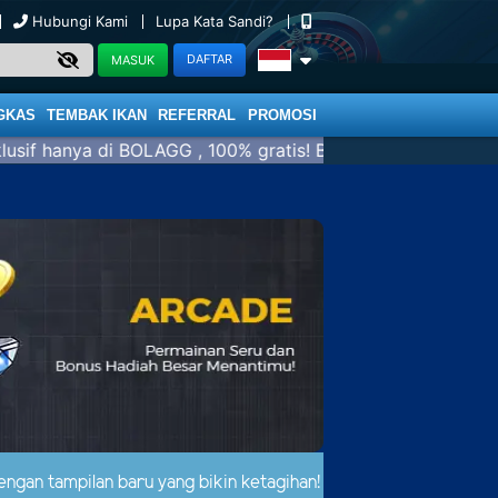
Hubungi Kami
Lupa Kata Sandi?
DAFTAR
GKAS
TEMBAK IKAN
REFERRAL
PROMOSI
100% gratis! Buruan main dan menangkan hadiahnya! | Depo
ngan tampilan baru yang bikin ketagihan!