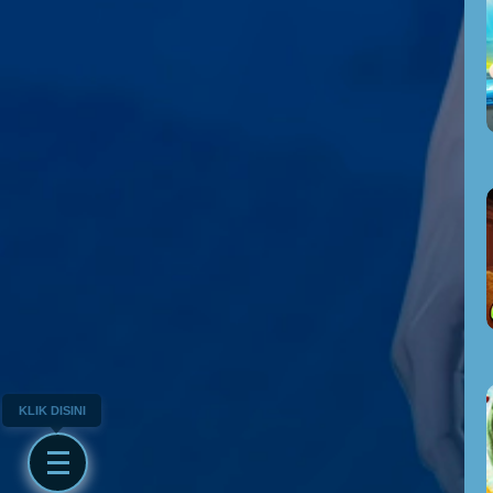
KLIK DISINI