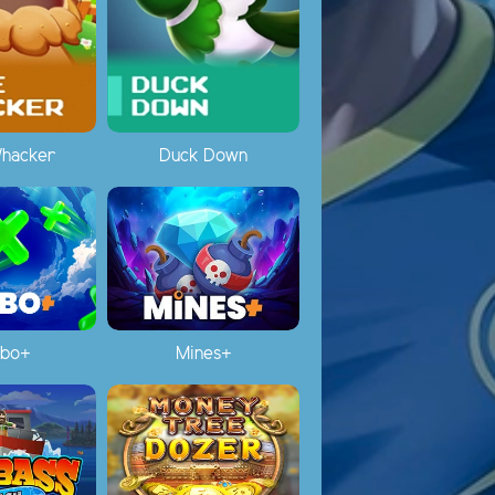
Whacker
Duck Down
mbo+
Mines+