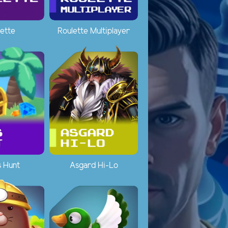
lette
Roulette Multiplayer
 Hunt
Asgard Hi-Lo