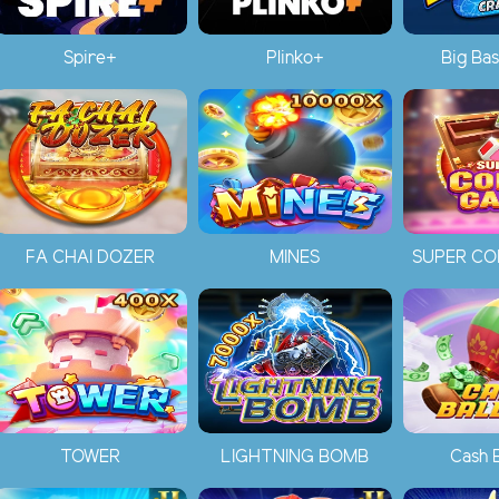
Spire+
Plinko+
Big Ba
FA CHAI DOZER
MINES
SUPER C
TOWER
LIGHTNING BOMB
Cash 