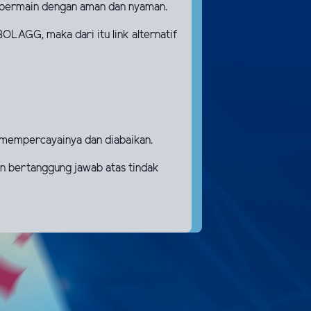
n bermain dengan aman dan nyaman.
BOLAGG, maka dari itu link alternatif
dak mempercayainya dan diabaikan.
n bertanggung jawab atas tindak