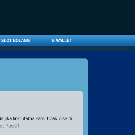
 SLOT BOLAGG
E-WALLET
 jika link utama kami tidak bisa di
t Positif.