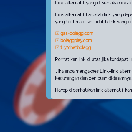
Link alternatif yang di sediakan in
Link alternatif haruslah link yang da
yang tertera disini adalah link yang b
☑
gas-bolagg.com
☑
bolaggplay.com
☑
t.ly/chatbolagg
Perhatikan link di atas jika terdapat
Jika anda mengakses Link-link alte
kecurangan dan penipuan didalamnya
Harap diperhatikan link alternatif ka