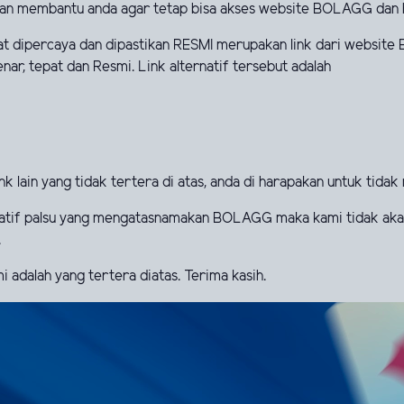
i akan membantu anda agar tetap bisa akses website BOLAGG da
pat dipercaya dan dipastikan RESMI merupakan link dari website 
enar, tepat dan Resmi. Link alternatif tersebut adalah
 link lain yang tidak tertera di atas, anda di harapakan untuk ti
rnatif palsu yang mengatasnamakan BOLAGG maka kami tidak aka
.
mi adalah yang tertera diatas. Terima kasih.